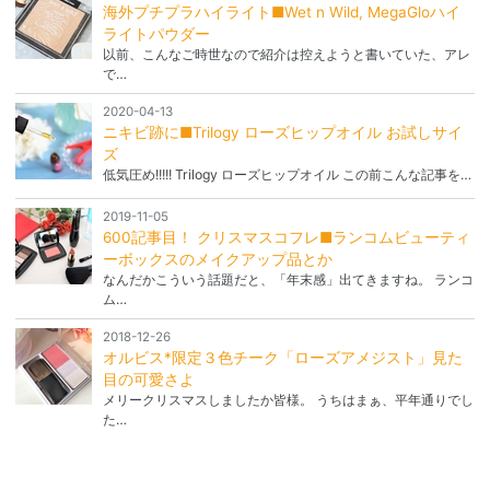
海外プチプラハイライト■Wet n Wild, MegaGloハイ
ライトパウダー
以前、こんなご時世なので紹介は控えようと書いていた、アレ
で…
2020-04-13
ニキビ跡に■Trilogy ローズヒップオイル お試しサイ
ズ
低気圧め!!!!! Trilogy ローズヒップオイル この前こんな記事を…
2019-11-05
600記事目！ クリスマスコフレ■ランコムビューティ
ーボックスのメイクアップ品とか
なんだかこういう話題だと、「年末感」出てきますね。 ランコ
ム…
2018-12-26
オルビス*限定３色チーク「ローズアメジスト」見た
目の可愛さよ
メリークリスマスしましたか皆様。 うちはまぁ、平年通りでし
た…